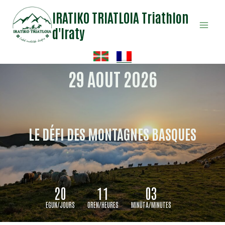
Aller
IRATIKO TRIATLOIA Triathlon
au
d'Iraty
contenu
29 AOUT 2026
LE DÉFI DES MONTAGNES BASQUES
20
11
03
EGUN/JOURS
OREN/HEURES
MINÜTA/MINUTES