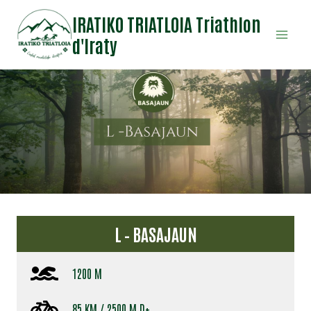
Aller
IRATIKO TRIATLOIA Triathlon
au
d'Iraty
contenu
L – BASAJAUN
1200 M
85 KM / 2500 M D+