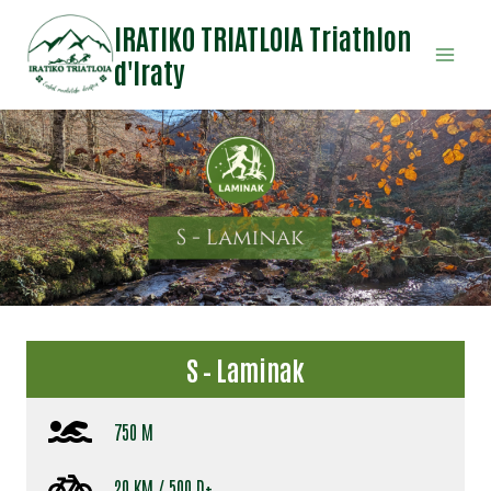
Aller
IRATIKO TRIATLOIA Triathlon
au
d'Iraty
contenu
S – Laminak
750 M
20 KM / 500 D+